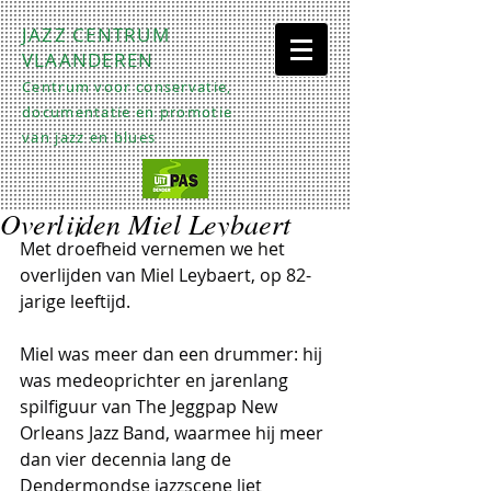
JAZZ CENTRUM
VLAANDEREN
Centrum voor conservatie,
documentatie en promotie
van jazz en blues
Overlijden Miel Leybaert
Met droefheid vernemen we het 
overlijden van Miel Leybaert, op 82-
jarige leeftijd.
Miel was meer dan een drummer: hij 
was medeoprichter en jarenlang 
spilfiguur van The Jeggpap New 
Orleans Jazz Band, waarmee hij meer 
dan vier decennia lang de 
Dendermondse jazzscene liet 