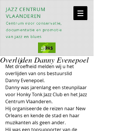
JAZZ CENTRUM
VLAANDEREN
Centrum voor conservatie,
documentatie en promotie
van jazz en blues
Overlijden Danny Evenepoel
Met droefheid melden wij u het 
overlijden van ons bestuurslid 
Danny Evenepoel. 
Danny was jarenlang een steunpilaar 
voor Honky Tonk Jazz Club en het Jazz 
Centrum Vlaanderen. 
Hij organiseerde de reizen naar New 
Orleans en kende de stad en haar 
muzikanten als geen ander. 
Hij was een topsupporter van de 