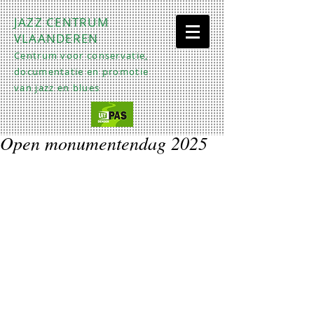
JAZZ CENTRUM
VLAANDEREN
Centrum voor conservatie,
documentatie en promotie
van jazz en blues
Open monumentendag 2025