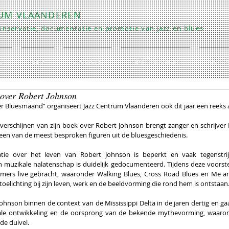
RUM VLAANDEREN
nservatie, documentatie en promotie van jazz en blues
O
INFO
COLLECTIE
REPETITIES/LESSEN
CONTA
ver Robert Johnson
er Bluesmaand” organiseert Jazz Centrum Vlaanderen ook dit jaar een reeks
 verschijnen van zijn boek over Robert Johnson brengt zanger en schrijv
 een van de meest besproken figuren uit de bluesgeschiedenis.
ie over het leven van Robert Johnson is beperkt en vaak tegenstrijdig.
n muzikale nalatenschap is duidelijk gedocumenteerd. Tijdens deze voorste
ers live gebracht, waaronder Walking Blues, Cross Road Blues en Me and
oelichting bij zijn leven, werk en de beeldvorming die rond hem is ontstaan
Johnson binnen de context van de Mississippi Delta in de jaren dertig en gaa
kale ontwikkeling en de oorsprong van de bekende mythevorming, waaron
 de duivel.