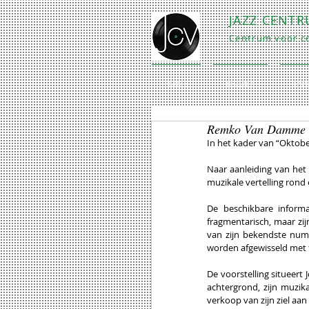
JAZZ CENT
Centrum voor co
HOME
BEZOEK
EXP
Remko Van Damme o
In het kader van “Oktob
Naar aanleiding van het
muzikale vertelling rond
De beschikbare informat
fragmentarisch, maar zij
van zijn bekendste numm
worden afgewisseld met t
De voorstelling situeert 
achtergrond, zijn muzi
verkoop van zijn ziel aan