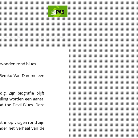
CT/SPONSORS
LIDMAATSCHAP
 avonden rond blues.
er Remko Van Damme een 
 Zijn biografie blijft 
lling worden een aantal 
 the Devil Blues. Deze 
.
t in op vragen rond zijn 
der het verhaal van de 