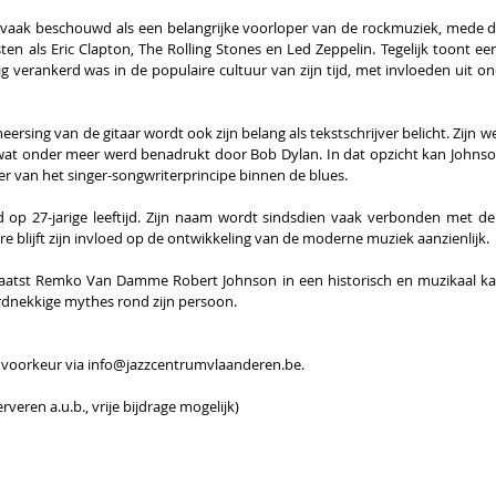
aak beschouwd als een belangrijke voorloper van de rockmuziek, mede door
ten als Eric Clapton, The Rolling Stones en Led Zeppelin. Tegelijk toont ee
ig verankerd was in de populaire cultuur van zijn tijd, met invloeden uit o
eersing van de gitaar wordt ook zijn belang als tekstschrijver belicht. Zijn w
 wat onder meer werd benadrukt door Bob Dylan. In dat opzicht kan Johnso
 van het singer-songwriterprincipe binnen de blues.
 op 27-jarige leeftijd. Zijn naam wordt sindsdien vaak verbonden met de
re blijft zijn invloed op de ontwikkeling van de moderne muziek aanzienlijk.
laatst Remko Van Damme Robert Johnson in een historisch en muzikaal ka
ardnekkige mythes rond zijn persoon.
ij voorkeur via info@jazzcentrumvlaanderen.be.
erveren a.u.b., vrije bijdrage mogelijk)