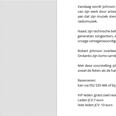
Vandaag wordt Johnson v
van zijn werk door arties
aan dat zijn muziek stev
radiomuziek.
Naast zijn technische beh
generaties songwriters,
vroege vertegenwoordiger
Robert Johnson overleed
Ondanks zijn korte carriè
Met deze voorstelling p
zowel de feiten als de h
Reserveren:
kan via 052 520 466 of b
VIP-leden: gratis (wel res
Leden JCV:7 euro
Niet-leden JCV: 10 euro