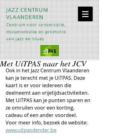
JAZZ CENTRUM
VLAANDEREN
Centrum voor conservatie,
documentatie en promotie
van jazz en blues
Met UiTPAS naar het JCV
Ook in het Jazz Centrum Vlaanderen 
kan je terecht met je UiTPAS. Deze 
kaart is er voor iedereen die 
deelneemt aan vrijetijdsactiviteiten. 
Met UiTPAS kan je punten sparen en 
ze omruilen voor een korting, 
cadeau of een ander voordeel. 
Voor meer info, bezoek de website: 
www.uitpasdender.be