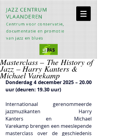
JAZZ CENTRUM
VLAANDEREN
Centrum voor conservatie,
documentatie en promotie
van jazz en blues
Masterclass – The History of
Jazz – Harry Kanters &
Michael Varekamp
Donderdag 4 december 2025 – 20.00 
uur (deuren: 19.30 uur)
Internationaal gerenommeerde 
jazzmuzikanten Harry 
Kanters en Michael 
Varekamp brengen een meeslepende 
masterclass over de geschiedenis 