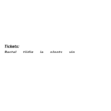
Tickets:
Bestel tijdig je plaats via 
info@jazzcentrumvlaanderen.be
VIP-leden: gratis (een vrije bijdrage, 
geheel vrijblijvend, mag uiteraard)
Leden JCV: €15
Niet-leden: €20