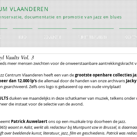
RUM VLAANDEREN
nservatie, documentatie en promotie van jazz en blues
O
INFO
COLLECTIE
REPETITIES/LESSEN
CONTA
l Vaults Vol. 3
 Steeds meer mensen zwichten voor de onweerstaanbare aantrekkingskracht v
azz Centrum Vlaanderen heeft een van de
 grootste openbare collecties jaz
eer dan 12.000 lp's
 die allemaal door de handen van onze archivaris 
Jacky
 gearchiveerd. Zelfs ons logo is gebaseerd op een oude vinylplaat!
ULTS
 duiken we maandelijks in deze schatkamer van muziek, telkens onder
eer die instaat voor de selectie van de avond. 
neemt 
Patrick Auwelaert
 ons op een muzikale trip doorheen de jazz.
1965) woont in Aalst, werkt als redacteur bij Muntpunt vzw in Brussel, is daarnaa
ijft over beeldende kunst, literatuur, jazz, film en geschiedenis. Patrick was reda