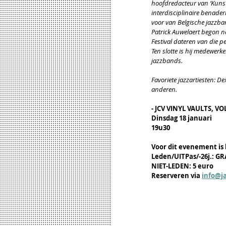
hoofdredacteur van ‘Kunstt
interdisciplinaire benader
voor van Belgische jazzba
Patrick Auwelaert begon na
Festival dateren van die pe
Ten slotte is hij medewerk
jazzbands.
Favoriete jazzartiesten: D
anderen.
- JCV VINYL VAULTS, VOL
Dinsdag 18 januari
19u30
Voor dit evenement is 
Leden/UITPas/-26j.: GR
NIET-LEDEN: 5 euro
Reserveren via 
info@j