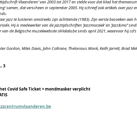
ijdschrift Vlaanderen’ van 2003 tot 2017 en stelde voor dat blad het themanumme
ing’ samen, dat verscheen in september 2005. Hij schreef ook artikels over jazz e
nds.
ar jazz te luisteren omstreeks zijn achttiende (1983). Zijn eerste bezoeken aan h
riode. Hij is medewerker van de jazztijdschriften ‘Jazzmozaïek’ en ‘Jazz&mo’’ sind
er van de Belgische muziekwebsite ohlalala.be sinds april 2021, waarvoor hij cd’s
exter Gordon, Miles Davis, John Coltrane, Thelonious Monk, Keith Jarrett, Brad Me
. 3
het Covid Safe Ticket + mondmasker verplicht
ATIS
azzcentrumvlaanderen.be