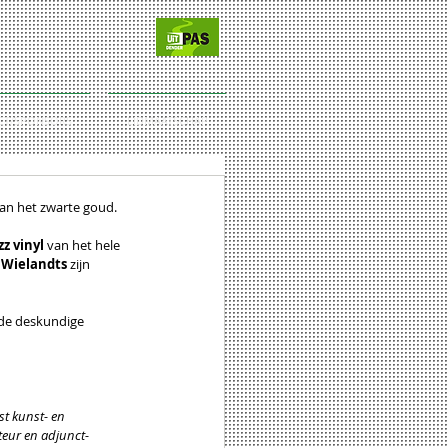
CT/SPONSORS
LIDMAATSCHAP
an het zwarte goud. 
z vinyl 
van het hele 
 Wielandts 
zijn 
 de deskundige 
st kunst- en 
cteur en adjunct-