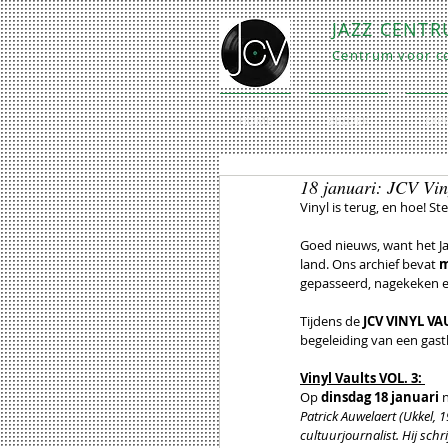
JAZZ CENT
Centrum voor co
HOME
BEZOEK
EXP
18 januari: JCV Viny
Vinyl is terug, en hoe!
Goed nieuws, want het J
land. Ons archief bevat 
m
gepasseerd, nagekeken en
Tijdens de
 JCV VINYL VA
begeleiding van een gasth
Vinyl Vaults VOL. 3: 
Op
 dinsdag 18 januari 
Patrick Auwelaert (Ukkel, 
cultuurjournalist. Hij schr