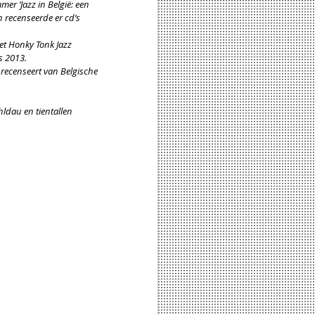
r ‘Jazz in België: een 
n recenseerde er cd’s 
et Honky Tonk Jazz 
s 2013.
 recenseert van Belgische 
hldau en tientallen 