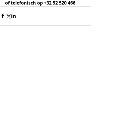
of telefonisch op +32 52 520 466
Opmerkingen
Plaats een opmerking...
© 2025 by Jazz Centrum Vlaanderen VZW, Leopoldlaan 12,
9200 Dendermonde -
info@jazzcentrumvlaanderen.be
- tel.:
+32 52 520 466
- webmaster:
Ilja De Neve