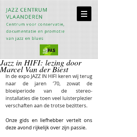
JAZZ CENTRUM
VLAANDEREN
Centrum voor conservatie,
documentatie en promotie
van jazz en blues
Jazz in HIFI: lezing door
Marcel Van der Biest
In de expo JAZZ IN HIFI keren wij terug 
naar de jaren ’70, zowat de 
bloeiperiode van de stereo-
installaties die toen veel luisterplezier 
verschaften aan de trotse bezitters.
Onze gids en liefhebber vertelt ons 
deze avond rijkelijk over zijn passie.