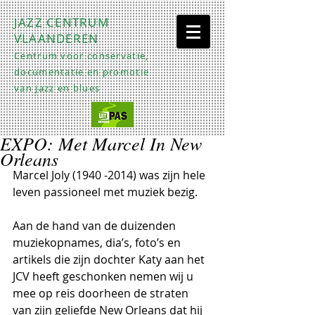
JAZZ CENTRUM
VLAANDEREN
Centrum voor conservatie,
documentatie en promotie
van jazz en blues
EXPO: Met Marcel In New
Orleans
Marcel Joly (1940 -2014) was zijn hele 
leven passioneel met muziek bezig. 
Aan de hand van de duizenden 
muziekopnames, dia’s, foto’s en 
artikels die zijn dochter Katy aan het 
JCV heeft geschonken nemen wij u 
mee op reis doorheen de straten 
van zijn geliefde New Orleans dat hij 