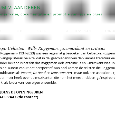
RUM VLAANDEREN
nservatie, documentatie en promotie van jazz en blues
O
INFO
COLLECTIE
REPETITIES/LESSEN
CONTA
 Expo Celbeton: Willy Roggeman, jazzmuzikant en criticus
y Roggeman (1934-2023) was een regelmatig bezoeker van Celbeton. Roggema
vangrijk literair oeuvre, dat in de  geschiedenis van de Vlaamse literatuur 
der bekend is het feit dat Roggeman ook jazzcriticus en  –muzikant was. In
n de  auteur vanuit dat perspectief. Aan bod komen de teksten die Roggema
ublicaties als 
Vooruit, De Bond 
en 
Kunst van Nu
),  maar ook een aantal onu
nder meer heeft over de muzikanten die hem het meest hebben  geïnspireerd
 als leider van  een eigen ensemble.
TIJDENS DE OPENINGSUREN
FSPRAAK (zie contact)