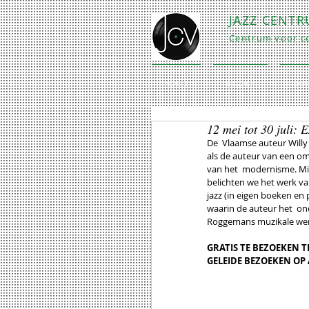
JAZZ CENT
Centrum voor co
HOME
BEZOEK
EXP
12 mei tot 30 juli:
De  Vlaamse auteur Will
als de auteur van een om
van het  modernisme. Min
belichten we het werk va
jazz (in eigen boeken en p
waarin de auteur het  o
Roggemans muzikale werk,
GRATIS TE BEZOEKEN 
GELEIDE BEZOEKEN OP A