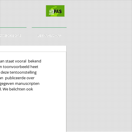
CT/SPONSORS
LIDMAATSCHAP
n staat vooral  bekend 
een toonvoorbeeld heet 
 deze tentoonstelling 
n  publiceerde over 
itgegeven manuscripten 
. We belichten ook 