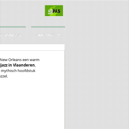
CT/SPONSORS
LIDMAATSCHAP
t New Orleans een warm 
ljazz in Vlaanderen
, 
n mythisch hoofdstuk 
zzel.