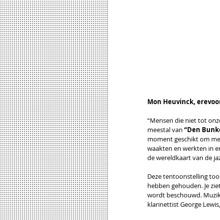
Mon Heuvinck, erevoorz
“Mensen die niet tot on
meestal van 
“Den Bunk
moment geschikt om met d
waakten en werkten in en
de wereldkaart van de ja
Deze tentoonstelling toon
hebben gehouden. Je ziet 
wordt beschouwd. Muzikan
klarinettist George Lewis