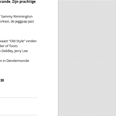
rande. Zijn prachtige 
r of Sammy Rimmington 
rkest, de Jeggpap Jazz 
Naast “Old Style” vinden 
er of Toots 
Diddley, Jerry Lee 
ijn in Dendermonde 
u30