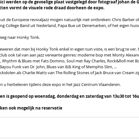
ci werden op de gevoelige plaat vastgelegd door fotograaf Johan de G
etten vormt de visuele rode draad doorheen de expo.
 uit de Europese revivaljazz mogen natuurlijk niet ontbreken: Chris Barbe
ing College Band uit Nederland, Papa Bue uit Denemarken, of het eigen huiso
 weg naar Honky Tonk.
eren dat men bij Honky Tonk enkel in eigen tuin viste, is een brug te ver. 
 club ook tal van aan jazz verwante genres: moderne bop met Monty Alexand
, Rhythm & Blues met Fats Domino, Soul met Ray Charles, Rock&Roll met Bo 
 Bayou Funk van Dr. John, Blues van B.B. King of Memphis Slim, …
kidolen als Charlie Watts van The Rolling Stones of Jack Bruce van Cream z
an u herbeleven tijdens deze expo in het Jazz Centrum Vlaanderen.
en is geopend op woensdag, donderdag en zaterdag van 13u30 tot 16
ken ook mogelijk na reservatie