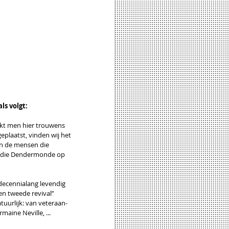
s volgt: 
kt men hier trouwens 
eplaatst, vinden wij het 
jn de mensen die 
en die Dendermonde op 
 decennialang levendig 
en tweede revival” 
uurlijk: van veteraan-
aine Neville, ... 