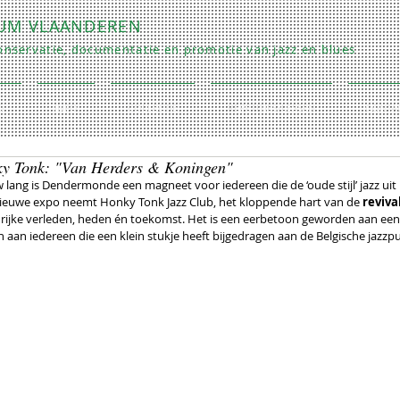
RUM VLAANDEREN
nservatie, documentatie en promotie van jazz en blues
O
INFO
COLLECTIE
REPETITIES/LESSEN
CONTA
y Tonk: "Van Herders & Koningen"
lang is Dendermonde een magneet voor iedereen die de ‘oude stijl’ jazz ui
nieuwe expo neemt Honky Tonk Jazz Club, het kloppende hart van de 
reviva
 rijke verleden, heden én toekomst. Het is een eerbetoon geworden aan ee
n aan iedereen die een klein stukje heeft bijgedragen aan de Belgische jazzpu