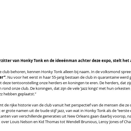
itter van Honky Tonk en de ideeënman achter deze expo, stelt het al
ze club behoren, kennen Honky Tonk alleen bij naam. In de volksmond spree
er”
. Nu voor het eerst in haar 55-jarig bestaan de club in quarantaine werd g
eze tentoonstelling onze herders en koningen te eren. De herders, dat zi
 rond onze club. De koningen, dat zijn de vele ‘jazz kings’ met hun orkest
zz hebben geplaatst.”
t de rijke historie van de club vanuit het perspectief van de mensen die ze
er grote namen uit de ‘oude stijl’ jazz, van wat in Honky Tonk als de “eerste 
ten van verschillende generaties uit New Orleans gaan daarbij voorop, nat
, over Louis Nelson en Kid Thomas tot Wendell Brunious, Leroy Jones of Charm