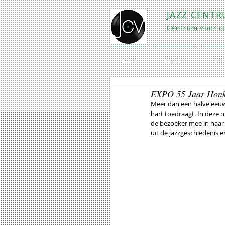
JAZZ CENT
Centrum voor co
HOME
BEZOEK
EXP
EXPO 55 Jaar Honk
Meer dan een halve eeuw 
hart toedraagt. In deze 
de bezoeker mee in haar
uit de jazzgeschiedenis e