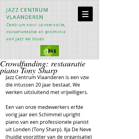
JAZZ CENTRUM
VLAANDEREN
Centrum voor conservatie,
documentatie en promotie
van jazz en blues
Crowdfunding: restauratie
piano Tony Sharp
Jazz Centrum Vlaanderen is een vzw 
die intussen 20 jaar bestaat. We 
werken uitsluitend met vrijwilligers.  
Een van onze medewerkers erfde 
vorig jaar een Schimmel upright 
piano van een professionele pianist 
uit Londen (Tony Sharp). Ilja De Neve 
(huidig voorzitter van de organisatie) 