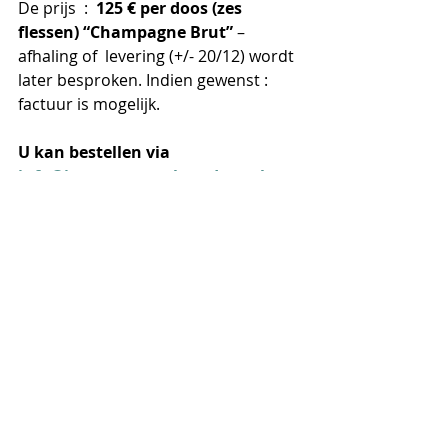
De prijs  :  
125 € per doos (zes 
flessen) “Champagne Brut” 
– 
afhaling of  levering (+/- 20/12) wordt 
later besproken. Indien gewenst : 
factuur is mogelijk. 
U kan bestellen via 
info@jazzcentrumvlaanderen.be
graag voor 6 december 