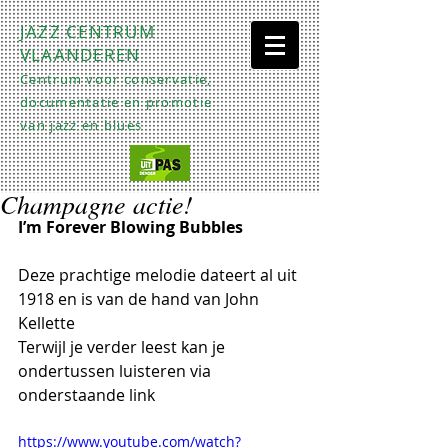
JAZZ CENTRUM
VLAANDEREN
Centrum voor conservatie,
documentatie en promotie
van jazz en blues
Champagne actie!
I’m Forever Blowing Bubbles  
Deze prachtige melodie dateert al uit 
1918 en is van de hand van John 
Kellette 
Terwijl je verder leest kan je 
ondertussen luisteren via 
onderstaande link
https://www.youtube.com/watch?