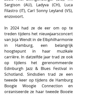
Sargison (AU), Ladyva (CH), Luca 
Filastro (IT), Carl Sonny Leyland (VS), 
enzovoort.
In 2024 had ze de eer om op te 
treden tijdens het nieuwjaarsconcert 
van Joja Wendt in de Elbphilharmonie 
in Hamburg, een belangrijk 
hoogtepunt in haar muzikale 
carrière. In datzelfde jaar trad ze ook 
op tijdens het gerenommeerde 
Edinburgh Jazz & Blues Festival in 
Schotland. Sindsdien trad ze een 
tweede keer op tijdens de Hamburg 
Boogie Woogie Connection en 
organiseerde ze haar tweede Boogie 
Woogie & Swing Festival, met gasten 
zoals Luca Sestak (DE) en de 