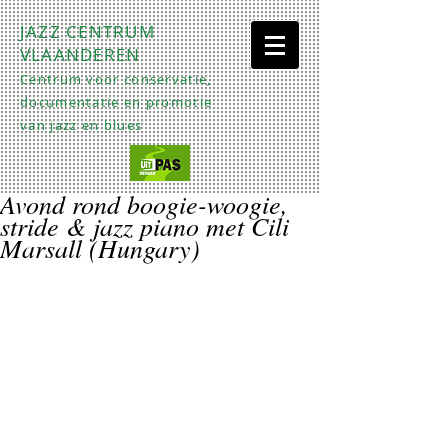
JAZZ CENTRUM
VLAANDEREN
Centrum voor conservatie,
documentatie en promotie
van jazz en blues
Avond rond boogie-woogie,
stride & jazz piano met Cili
Marsall (Hungary)