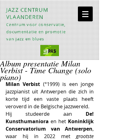
JAZZ CENTRUM
VLAANDEREN
Centrum voor conservatie,
documentatie en promotie
van jazz en blues
Album presentatie Milan
Verbist - Time Change (solo
piano)
Milan Verbist
 (°1999) is een jonge 
jazzpianist uit Antwerpen die zich in 
korte tijd een vaste plaats heeft 
veroverd in de Belgische jazzwereld. 
Hij studeerde aan 
De! 
Kunsthumaniora
 en het 
Koninklijk 
Conservatorium van Antwerpen
, 
waar hij in 2022 met 
grootste 