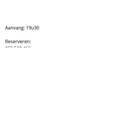
Aanvang: 19u30
Reserveren:
052 520 466 
info@jazzcentrumvlaanderen.be
Wees er snel bij!
Leden: 10 euro, niet-leden: 15 euro
.
Opmerkingen