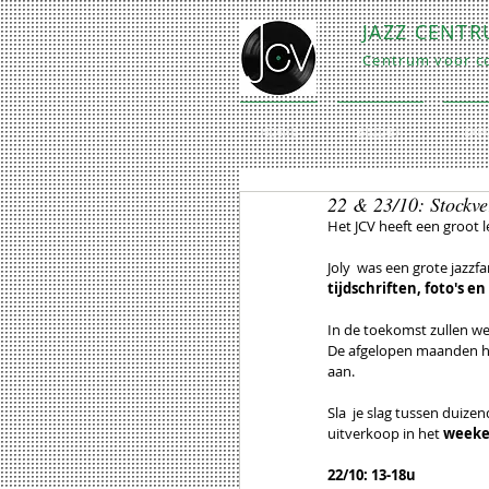
JAZZ CENT
Centrum voor co
HOME
BEZOEK
EXP
22 & 23/10: Stockve
Het JCV heeft een groot 
Joly  was een grote jazzf
tijdschriften, foto's e
In de toekomst zullen we d
De afgelopen maanden heb
aan. 
Sla  je slag tussen duize
uitverkoop in het 
weeken
22/10: 13-18u