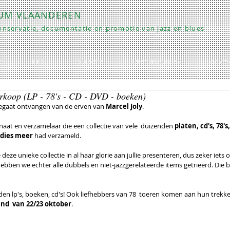
RUM VLAANDEREN
nservatie, documentatie en promotie van jazz en blues
O
INFO
COLLECTIE
REPETITIES/LESSEN
CONTA
rkoop (LP - 78's - CD - DVD - boeken)
legaat ontvangen van de erven van 
Marcel Joly
.
anaat en verzamelaar die een collectie van vele  duizenden 
platen, cd's, 78's
n dies meer
 had verzameld. 
eze unieke collectie in al haar glorie aan jullie presenteren, dus zeker iets o
ben we echter alle dubbels en niet-jazzgerelateerde items getrieerd. Die 
nden lp's, boeken, cd's! Ook liefhebbers van 78  toeren komen aan hun trekke
d  van 22/23 oktober
. 