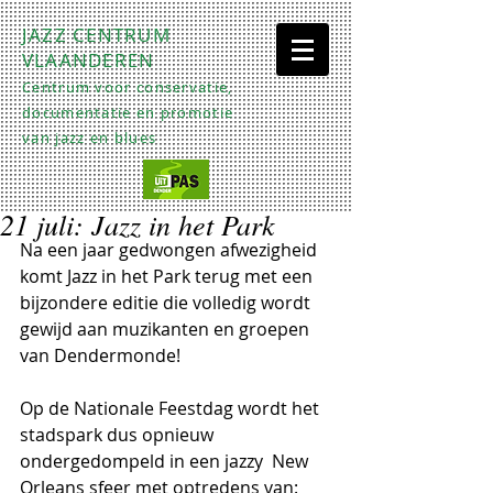
JAZZ CENTRUM
VLAANDEREN
Centrum voor conservatie,
documentatie en promotie
van jazz en blues
21 juli: Jazz in het Park
Na een jaar gedwongen afwezigheid 
komt Jazz in het Park terug met een 
bijzondere editie die volledig wordt 
gewijd aan muzikanten en groepen 
van Dendermonde!
Op de Nationale Feestdag wordt het 
stadspark dus opnieuw 
ondergedompeld in een jazzy  New 
Orleans sfeer met optredens van: