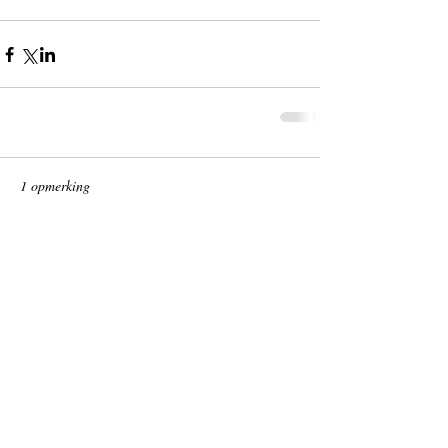
1 opmerking
Plaats een opmerking...
Nieuwste
Sergio Marquina
18 aug 2025
Toe aan ontspanning in Nederland? Ik 
probeerde 
http://free-plinko.nl/
. Serieus, 