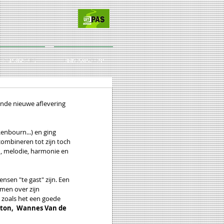
CT/SPONSORS
LIDMAATSCHAP
ende nieuwe aflevering 
enbourn...) en ging 
combineren tot zijn toch 
n, melodie, harmonie en 
nsen "te gast" zijn. Een 
omen over zijn 
 zoals het een goede 
gton,  Wannes Van de 