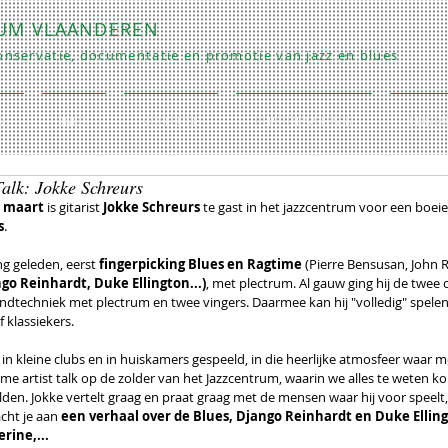
RUM VLAANDEREN
nservatie, documentatie en promotie van jazz en blues
O
INFO
COLLECTIE
REPETITIES/LESSEN
CONTA
alk: Jokke Schreurs
 maart
 is gitarist 
Jokke Schreurs
 te gast in het jazzcentrum voor een boei
s
.
ng geleden, eerst 
fingerpicking Blues en Ragtime
 (Pierre Bensusan, John R
go Reinhardt, Duke Ellington...)
, met plectrum. Al gauw ging hij de twee 
ndtechniek met plectrum en twee vingers. Daarmee kan hij "volledig" spele
f klassiekers.
 in kleine clubs en in huiskamers gespeeld, in die heerlijke atmosfeer waar me
eme artist talk op de zolder van het Jazzcentrum, waarin we alles te weten k
lden. Jokke vertelt graag en praat graag met de mensen waar hij voor speelt,
ht je aan 
een verhaal over de Blues, Django Reinhardt en Duke Ellin
rine,... 