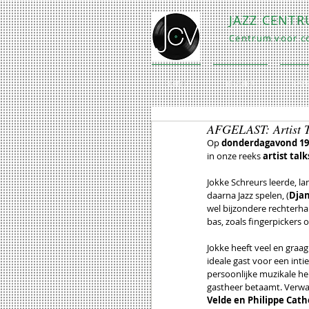
JAZZ CENT
Centrum voor co
HOME
BEZOEK
EXP
AFGELAST: Artist T
Op 
donderdagavond 19
in onze reeks
 artist talk
Jokke Schreurs leerde, la
daarna Jazz spelen, (
Djan
wel bijzondere rechterha
bas, zoals fingerpickers o
Jokke heeft veel en graag
ideale gast voor een inti
persoonlijke muzikale he
gastheer betaamt. Verwac
Velde en Philippe Cathe