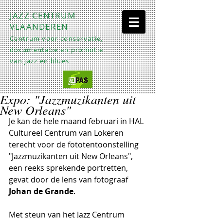
JAZZ CENTRUM
VLAANDEREN
Centrum voor conservatie,
documentatie en promotie
van jazz en blues
Expo: "Jazzmuzikanten uit
New Orleans"
Je kan de hele maand februari in HAL 
Cultureel Centrum van Lokeren 
terecht voor de fototentoonstelling 
"Jazzmuzikanten uit New Orleans", 
een reeks sprekende portretten, 
gevat door de lens van fotograaf 
Johan de Grande
.
Met steun van het Jazz Centrum 