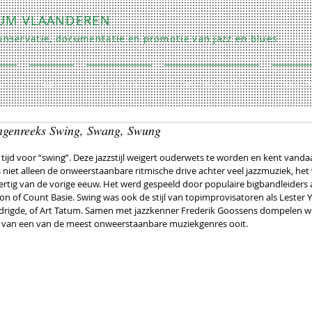
RUM VLAANDEREN
nservatie, documentatie en promotie van jazz en blues
O
INFO
COLLECTIE
REPETITIES/LESSEN
CONTA
ingenreeks Swing, Swang, Swung
tijd voor “swing”. Deze jazzstijl weigert ouderwets te worden en kent vanda
is niet alleen de onweerstaanbare ritmische drive achter veel jazzmuziek, h
eertig van de vorige eeuw. Het werd gespeeld door populaire bigbandleider
ton of Count Basie. Swing was ook de stijl van topimprovisatoren als Lester Yo
ldrigde, of Art Tatum. Samen met jazzkenner Frederik Goossens dompelen w
s van een van de meest onweerstaanbare muziekgenres ooit.