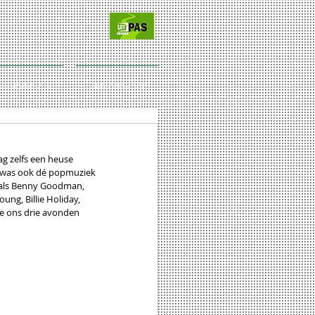
CT/SPONSORS
LIDMAATSCHAP
ag zelfs een heuse 
et was ook dé popmuziek 
s als Benny Goodman, 
ung, Billie Holiday, 
e ons drie avonden 