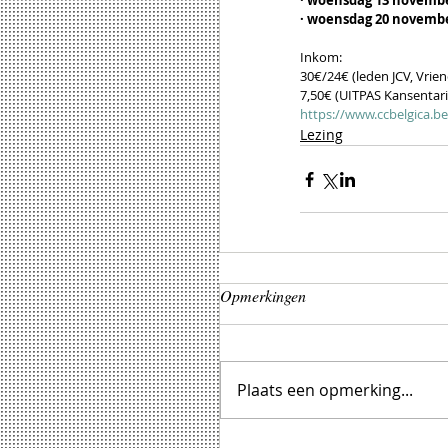
· woensdag 13 novembe
· woensdag 20 novembe
Inkom: 
30€/24€ (leden JCV, Vrie
7,50€ (UITPAS Kansentari
https://www.ccbelgica.
Lezing
Opmerkingen
Plaats een opmerking...