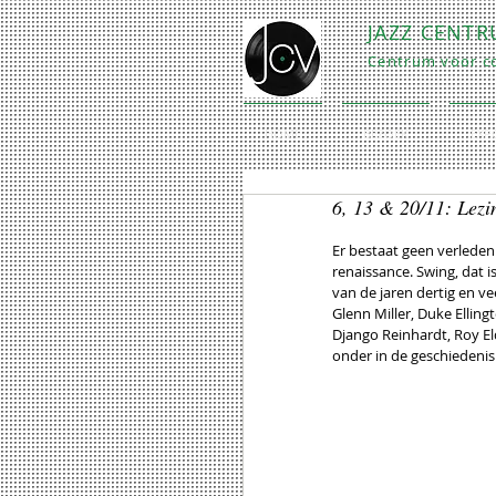
JAZZ CENT
Centrum voor co
HOME
BEZOEK
EXP
6, 13 & 20/11: Lez
Er bestaat geen verleden 
renaissance. Swing, dat 
van de jaren dertig en v
Glenn Miller, Duke Elling
Django Reinhardt, Roy E
onder in de geschiedeni