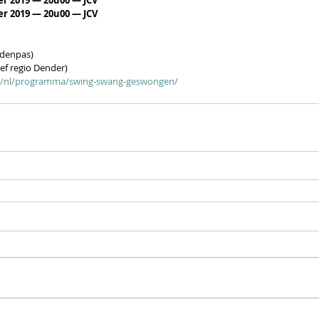
r 2019 — 20u00 — JCV
r 2019 — 20u00 — JCV
ndenpas)
ef regio Dender)
be/nl/programma/swing-swang-geswongen/