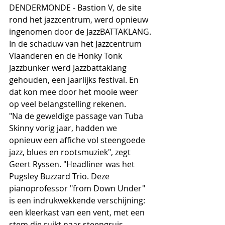
DENDERMONDE - Bastion V, de site 
rond het jazzcentrum, werd opnieuw 
ingenomen door de JazzBATTAKLANG.
In de schaduw van het Jazzcentrum 
Vlaanderen en de Honky Tonk 
Jazzbunker werd Jazzbattaklang 
gehouden, een jaarlijks festival. En 
dat kon mee door het mooie weer 
op veel belangstelling rekenen.
"Na de geweldige passage van Tuba 
Skinny vorig jaar, hadden we 
opnieuw een affiche vol steengoede 
jazz, blues en rootsmuziek", zegt 
Geert Ryssen. "Headliner was het 
Pugsley Buzzard Trio. Deze 
pianoprofessor "from Down Under" 
is een indrukwekkende verschijning: 
een kleerkast van een vent, met een 
stem die ruikt naar steengruis, 