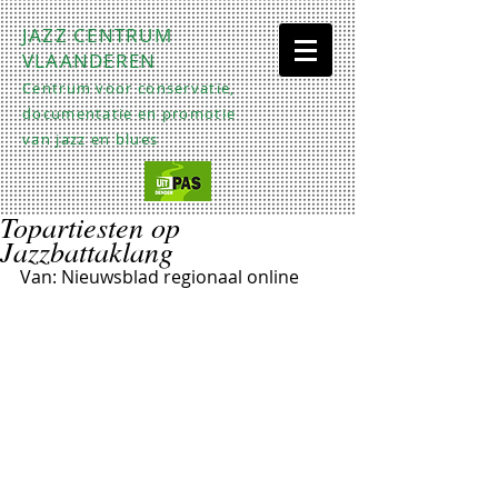
JAZZ CENTRUM
VLAANDEREN
Centrum voor conservatie,
documentatie en promotie
van jazz en blues
Topartiesten op
Jazzbattaklang
Van: Nieuwsblad regionaal online