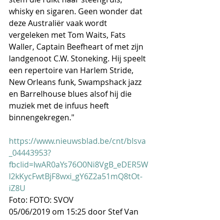
whisky en sigaren. Geen wonder dat 
deze Australiër vaak wordt 
vergeleken met Tom Waits, Fats 
Waller, Captain Beefheart of met zijn 
landgenoot C.W. Stoneking. Hij speelt 
een repertoire van Harlem Stride, 
New Orleans funk, Swampshack jazz 
en Barrelhouse blues alsof hij die 
muziek met de infuus heeft 
binnengekregen."
https://www.nieuwsblad.be/cnt/blsva
_04443953?
fbclid=IwAR0aYs76O0Ni8VgB_eDER5W
l2kKycFwtBjF8wxi_gY6Z2a51mQ8tOt-
iZ8U
Foto: FOTO: SVOV
05/06/2019 om 15:25 door Stef Van 