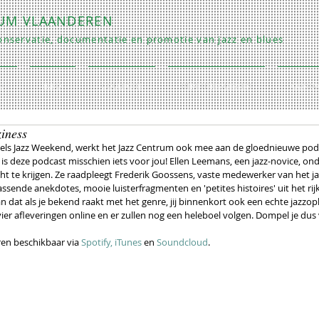
RUM VLAANDEREN
nservatie, documentatie en promotie van jazz en blues
O
INFO
COLLECTIE
REPETITIES/LESSEN
CONTA
iness
sels Jazz Weekend, werkt het Jazz Centrum ook mee aan de gloednieuwe podc
 is deze podcast misschien iets voor jou! Ellen Leemans, een jazz-novice, on
cht te krijgen. Ze raadpleegt Frederik Goossens, vaste medewerker van het ja
sende anekdotes, mooie luisterfragmenten en 'petites histoires' uit het rijk
 van dat als je bekend raakt met het genre, jij binnenkort ook een echte jazzop
ier afleveringen online en er zullen nog een heleboel volgen. Dompel je dus 
ren beschikbaar via 
Spotify
,
iTunes 
en 
Soundcloud
.