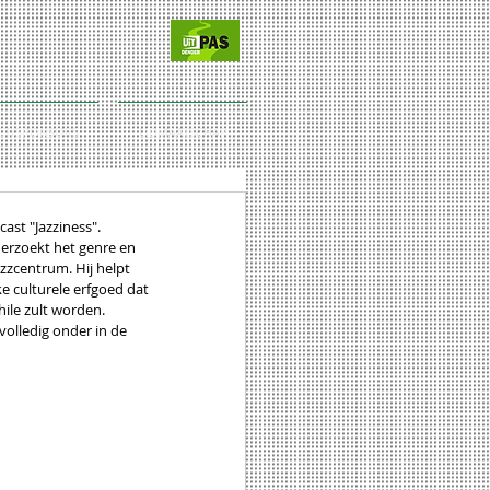
CT/SPONSORS
LIDMAATSCHAP
ast "Jazziness".
derzoekt het genre en 
zzcentrum. Hij helpt 
e culturele erfgoed dat 
hile zult worden.
volledig onder in de 