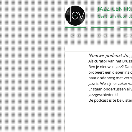
JAZZ CENT
Centrum voor co
HOME
BEZOEK
EXP
Nieuwe podcast Jazz
Als curator van het Brus
Ben je nieuw in jazz? Dan
probeert een dieper inzi
haar onderweg met verras
jazz is. We zijn er zeker
Er staan ondertussen al v
jazzgeschiedenis!
De podcast is te beluiste