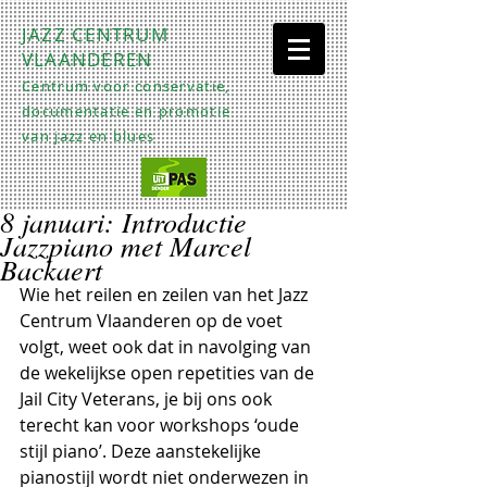
JAZZ CENTRUM
VLAANDEREN
Centrum voor conservatie,
documentatie en promotie
van jazz en blues
8 januari: Introductie
Jazzpiano met Marcel
Backaert
Wie het reilen en zeilen van het Jazz 
Centrum Vlaanderen op de voet 
volgt, weet ook dat in navolging van 
de wekelijkse open repetities van de 
Jail City Veterans, je bij ons ook 
terecht kan voor workshops ‘oude 
stijl piano’. Deze aanstekelijke 
pianostijl wordt niet onderwezen in 