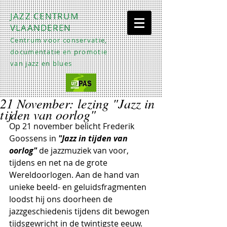
JAZZ CENTRUM
VLAANDEREN
Centrum voor conservatie,
documentatie en promotie
van jazz en blues
21 November: lezing "Jazz in
tijden van oorlog"
Op 21 november belicht Frederik 
Goossens in
 "Jazz in tijden van 
oorlog"
 de jazzmuziek van voor, 
tijdens en net na de grote 
Wereldoorlogen. Aan de hand van 
unieke beeld- en geluidsfragmenten 
loodst hij ons doorheen de 
jazzgeschiedenis tijdens dit bewogen 
tijdsgewricht in de twintigste eeuw.