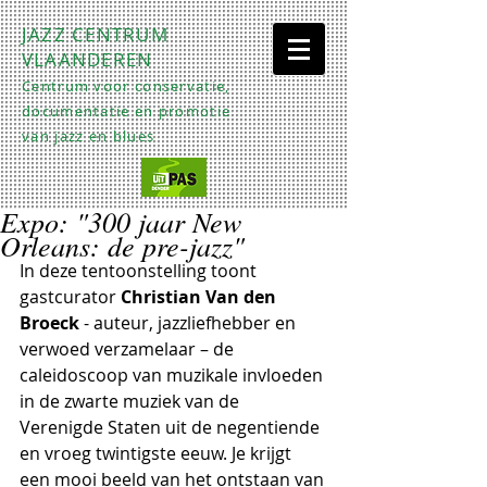
JAZZ CENTRUM
VLAANDEREN
Centrum voor conservatie,
documentatie en promotie
van jazz en blues
Expo: "300 jaar New
Orleans: de pre-jazz"
In deze tentoonstelling toont 
gastcurator 
Christian Van den 
Broeck
 - auteur, jazzliefhebber en 
verwoed verzamelaar – de 
caleidoscoop van muzikale invloeden 
in de zwarte muziek van de 
Verenigde Staten uit de negentiende 
en vroeg twintigste eeuw. Je krijgt 
een mooi beeld van het ontstaan van 