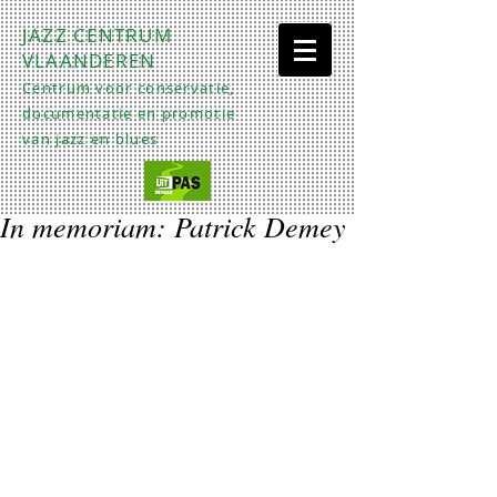
JAZZ CENTRUM
VLAANDEREN
Centrum voor conservatie,
documentatie en promotie
van jazz en blues
In memoriam: Patrick Demey