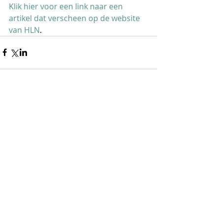
Klik hier voor een link naar een 
artikel dat verscheen op de website 
van HLN
.
Opmerkingen
Plaats een opmerking...
© 2025 by Jazz Centrum Vlaanderen VZW, Leopoldlaan 12,