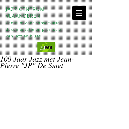
JAZZ CENTRUM
VLAANDEREN
Centrum voor conservatie,
documentatie en promotie
van jazz en blues
100 Jaar Jazz met Jean-
Pierre "JP" De Smet