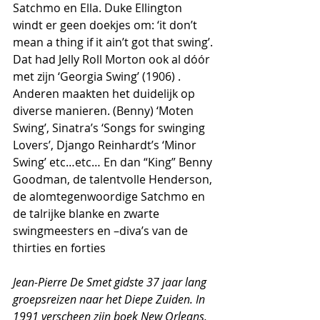
Satchmo en Ella. Duke Ellington 
windt er geen doekjes om: ‘it don’t 
mean a thing if it ain’t got that swing’. 
Dat had Jelly Roll Morton ook al dóór 
met zijn ‘Georgia Swing’ (1906) . 
Anderen maakten het duidelijk op 
diverse manieren. (Benny) ‘Moten 
Swing’, Sinatra’s ‘Songs for swinging 
Lovers’, Django Reinhardt’s ‘Minor 
Swing’ etc…etc… En dan “King” Benny 
Goodman, de talentvolle Henderson, 
de alomtegenwoordige Satchmo en 
de talrijke blanke en zwarte 
swingmeesters en –diva’s van de 
thirties en forties
Jean-Pierre De Smet gidste 37 jaar lang 
groepsreizen naar het Diepe Zuiden. In 
1991 verscheen zijn boek New Orleans, 