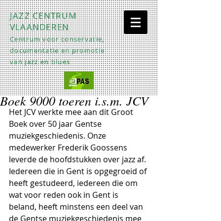
JAZZ CENTRUM
VLAANDEREN
Centrum voor conservatie,
documentatie en promotie
van jazz en blues
Boek 9000 toeren i.s.m. JCV
Het JCV werkte mee aan dit Groot 
Boek over 50 jaar Gentse 
muziekgeschiedenis. Onze 
medewerker Frederik Goossens 
leverde de hoofdstukken over jazz af.
Iedereen die in Gent is opgegroeid of 
heeft gestudeerd, iedereen die om 
wat voor reden ook in Gent is 
beland, heeft minstens een deel van 
de Gentse muziekgeschiedenis mee 