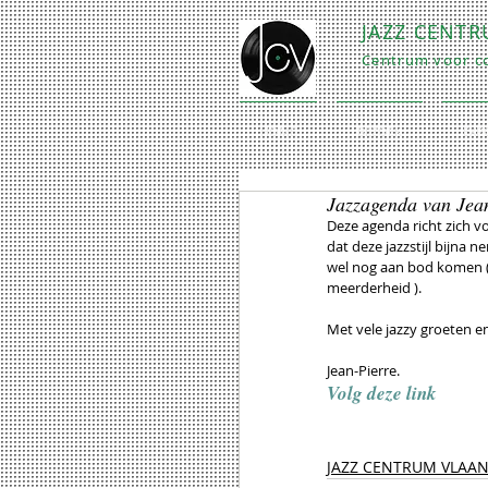
JAZZ CENT
Centrum voor co
HOME
BEZOEK
EXP
Jazzagenda van Jea
Deze agenda richt zich voo
dat deze jazzstijl bijna 
wel nog aan bod komen ( I
meerderheid ).
Met vele jazzy groeten e
Jean-Pierre.
Volg deze link
JAZZ CENTRUM VLAA