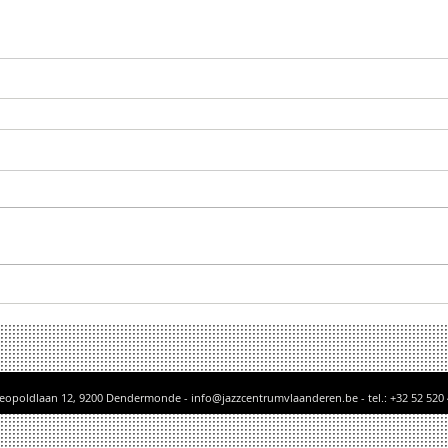
Leopoldlaan 12, 9200 Dendermonde -
info@jazzcentrumvlaanderen.be
- tel.: +32 52 52