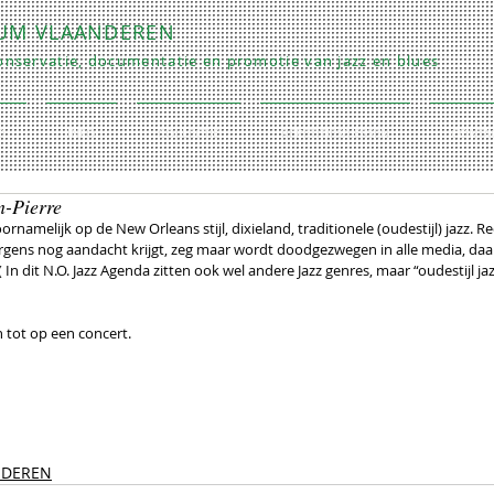
RUM VLAANDEREN
nservatie, documentatie en promotie van jazz en blues
O
INFO
COLLECTIE
REPETITIES/LESSEN
CONTA
n-Pierre
rnamelijk op de New Orleans stijl, dixieland, traditionele (oudestijl) jazz. Re
nergens nog aandacht krijgt, zeg maar wordt doodgezwegen in alle media, daar
n dit N.O. Jazz Agenda zitten ook wel andere Jazz genres, maar “oudestijl jazz”
n tot op een concert.
NDEREN