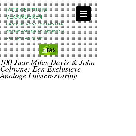
JAZZ CENTRUM
VLAANDEREN
Centrum voor conservatie,
documentatie en promotie
van jazz en blues
100 Jaar Miles Davis & John
Coltrane: Een Exclusieve
Analoge Luisterervaring