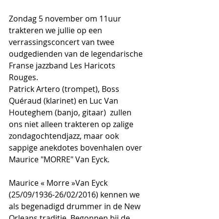
Zondag 5 november om 11uur 
trakteren we jullie op een 
verrassingsconcert van twee 
oudgedienden van de legendarische 
Franse jazzband Les Haricots 
Rouges. 
Patrick Artero (trompet), Boss 
Quéraud (klarinet) en Luc Van 
Houteghem (banjo, gitaar)  zullen 
ons niet alleen trakteren op zalige 
zondagochtendjazz, maar ook 
sappige anekdotes bovenhalen over 
Maurice "MORRE" Van Eyck.
Maurice « Morre »Van Eyck 
(25/09/1936-26/02/2016) kennen we 
als begenadigd drummer in de New 
Orleans traditie. Begonnen bij de 