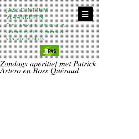
JAZZ CENTRUM
VLAANDEREN
Centrum voor conservatie,
documentatie en promotie
van jazz en blues
Zondags aperitief met Patrick
Artero en Boss Quéraud