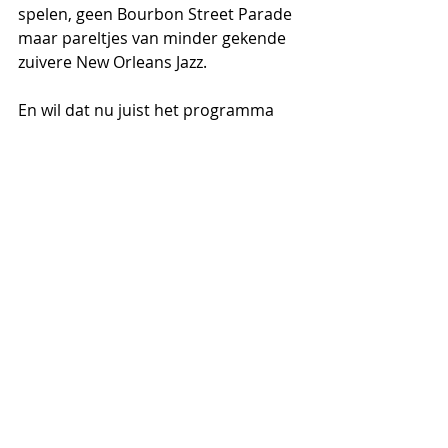
spelen, geen Bourbon Street Parade 
maar pareltjes van minder gekende 
zuivere New Orleans Jazz.
En wil dat nu juist het programma 
zijn dat Patrick en de zijnen zullen 
brengen ter ere van “hun” Morre… .
Aperitiefconcert in het Jazz 
Centrum Vlaanderen, 
zondag 05 november 2017 van 11 
tot 12h30,
12euro/10 euro (JCV-leden en -26j.)
Reserveren bij Mon 0478928270
Concert
Lezing