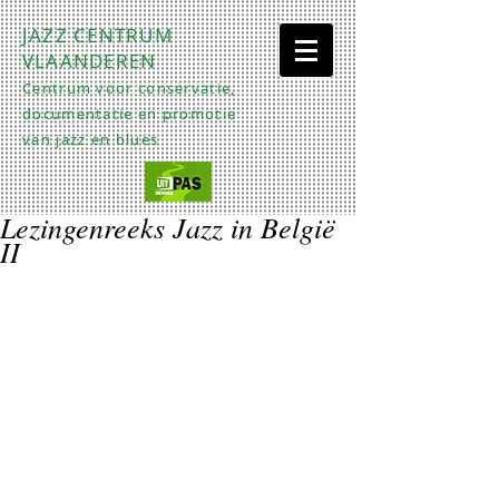
JAZZ CENTRUM
VLAANDEREN
Centrum voor conservatie,
documentatie en promotie
van jazz en blues
Lezingenreeks Jazz in België
II