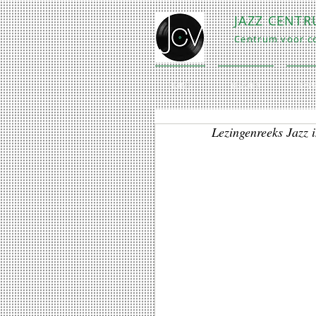
JAZZ CENT
Centrum voor co
HOME
BEZOEK
EXP
Lezingenreeks Jazz i