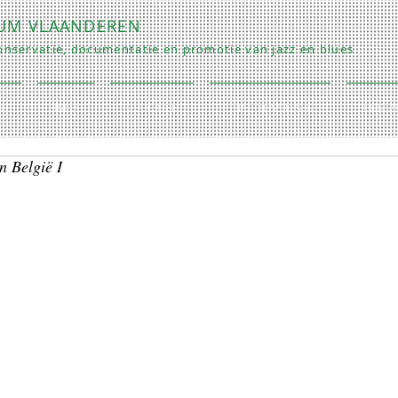
RUM VLAANDEREN
nservatie, documentatie en promotie van jazz en blues
O
INFO
COLLECTIE
REPETITIES/LESSEN
CONTA
n België I