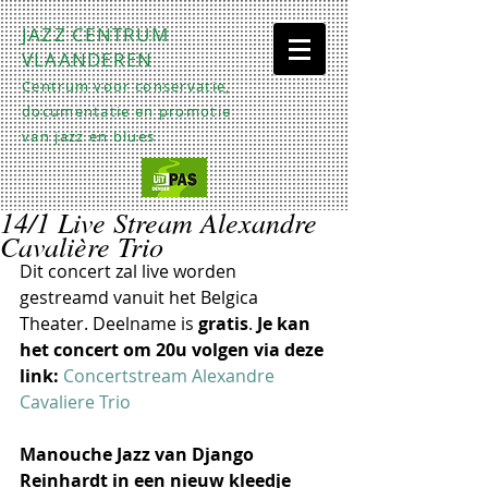
JAZZ CENTRUM
VLAANDEREN
Centrum voor conservatie,
documentatie en promotie
van jazz en blues
14/1 Live Stream Alexandre
Cavalière Trio
Dit concert zal live worden 
gestreamd vanuit het Belgica 
Theater. Deelname is 
gratis
. 
Je kan 
het concert om 20u volgen via deze 
link:
Concertstream Alexandre 
Cavaliere Trio
Manouche Jazz van Django 
Reinhardt in een nieuw kleedje